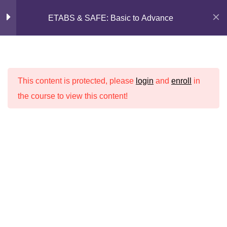
Skip
অনুশীলন একাডেমি
ETABS & SAFE: Basic to Advance
to
content
ETABS Installation
3
Home
All Courses
Undergraduate
Civil Engineering
This content is protected, please
login
and
enroll
in
Materials
1
the course to view this content!
বাংলা ভাষায় উচ্চশিক্ষা ছড়িয়ে দেয়ার স্লোগানে অনুশীলন একাডেমির
সাথে এই পথযাত্রায় যুক্ত হন আপনিও
ETABS
61
SAFE Installation
2
Learning Path
SAFE
40
My Profile
About