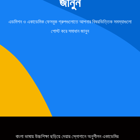
জানুন
এডমিশন ও একাডেমিক ফেসবুক গ্রুপগুলোতে আপনার বিষয়ভিত্তিক সমস্যাগুলো
পোস্ট করে সমাধান জানুন
বাংলা ভাষায় উচ্চশিক্ষা ছড়িয়ে দেয়ার স্লোগানে অনুশীলন একাডেমির