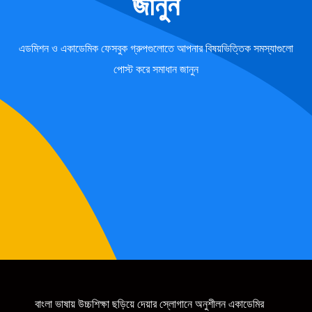
জানুন
এডমিশন ও একাডেমিক ফেসবুক গ্রুপগুলোতে আপনার বিষয়ভিত্তিক সমস্যাগুলো
পোস্ট করে সমাধান জানুন
বাংলা ভাষায় উচ্চশিক্ষা ছড়িয়ে দেয়ার স্লোগানে অনুশীলন একাডেমির