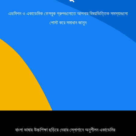
এডমিশন ও একাডেমিক ফেসবুক গ্রুপগুলোতে আপনার বিষয়ভিত্তিক সমস্যাগুলো
পোস্ট করে সমাধান জানুন
বাংলা ভাষায় উচ্চশিক্ষা ছড়িয়ে দেয়ার স্লোগানে অনুশীলন একাডেমির