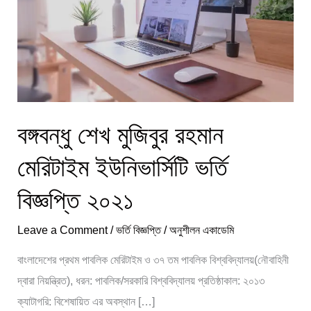
মেরিটাইম
ইউনিভার্সিটি
ভর্তি
বিজ্ঞপ্তি
২০২১
বঙ্গবন্ধু শেখ মুজিবুর রহমান
মেরিটাইম ইউনিভার্সিটি ভর্তি
বিজ্ঞপ্তি ২০২১
Leave a Comment
/
ভর্তি বিজ্ঞপ্তি
/
অনুশীলন একাডেমি
বাংলাদেশের প্রথম পাবলিক মেরিটাইম ও ৩৭ তম পাবলিক বিশ্ববিদ্যালয়(নৌবাহিনী
দ্বারা নিয়ন্ত্রিত), ধরন: পাবলিক/সরকারি বিশ্ববিদ্যালয় প্রতিষ্ঠাকাল: ২০১৩
ক্যাটাগরি: বিশেষায়িত এর অবস্থান […]