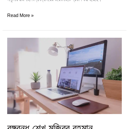
Read More »
বঙ্গবন্ধু
শেখ
মুজিবুর
রহমান
মেরিটাইম
ইউনিভার্সিটি
ভর্তি
বিজ্ঞপ্তি
২০২১
বঙ্গবন্ধু শেখ মুজিবুর রহমান