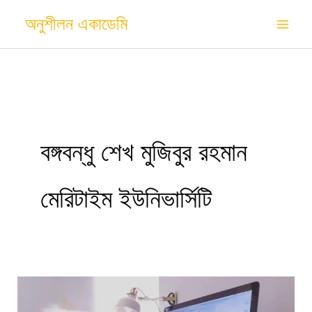
Skip
অনুশীলন একাডেমি
to
content
বঙ্গবন্ধু শেখ মুজিবুর রহমান
মেরিটাইম ইউনিভার্সিটি
বঙ্গবন্ধু
শেখ