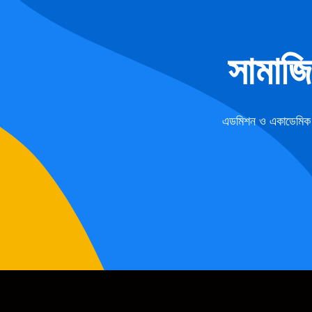
সামাজ
এডমিশন ও একাডেমিক ফ