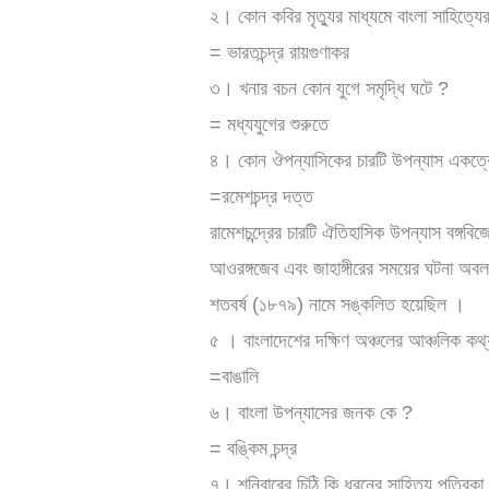
২। কোন কবির মৃত্যুর মাধ্যমে বাংলা সাহিত্যে
= ভারতচন্দ্র রায়গুণাকর
৩। খনার বচন কোন যুগে সমৃদ্ধি ঘটে ?
= মধ্যযুগের শুরুতে
৪। কোন ঔপন্যাসিকের চারটি উপন্যাস একত্রে
=রমেশচন্দ্র দত্ত
রামেশচন্দ্রের চারটি ঐতিহাসিক উপন্যাস বঙ্
আওরঙ্গজেব এবং জাহাঙ্গীরের সময়ের ঘটনা অবল
শতবর্ষ (১৮৭৯) নামে সঙ্কলিত হয়েছিল ।
৫ । বাংলাদেশের দক্ষিণ অঞ্চলের আঞ্চলিক কথ
=বাঙালি
৬। বাংলা উপন্যাসের জনক কে ?
= বঙ্কিম চন্দ্র
৭। শনিবারের চিঠি কি ধরনের সাহিত্য পত্রিকা