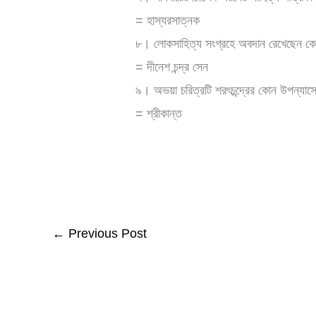
= হাস্যরসাত্নক
৮। লোকসাহিত্য সংগ্রহে অবদান রেখেছেন ক
= দীনেশ চন্দ্র সেন
৯। অভয়া চরিত্রটি শরৎচন্দ্রের কোন উপন্যাস
= শ্রীকান্ত
←
Previous Post