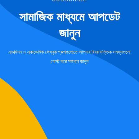
সামাজিক মাধ্যমে আপডেট
জানুন
এডমিশন ও একাডেমিক ফেসবুক গ্রুপগুলোতে আপনার বিষয়ভিত্তিক সমস্যাগুলো
পোস্ট করে সমাধান জানুন