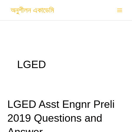
Skip
অনুশীলন একাডেমি
to
content
LGED
LGED Asst Engnr Preli
LGED
Asst
2019 Questions and
Engnr
Preli
Answer