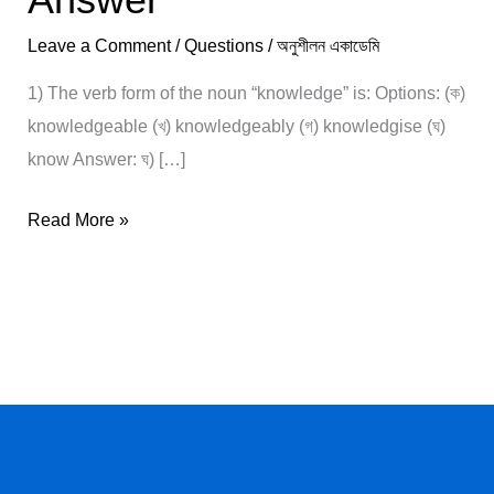
2019
Leave a Comment
/
Questions
/
অনুশীলন একাডেমি
Questions
and
1) The verb form of the noun “knowledge” is: Options: (ক)
Answer
knowledgeable (খ) knowledgeably (গ) knowledgise (ঘ)
know Answer: ঘ) […]
Read More »