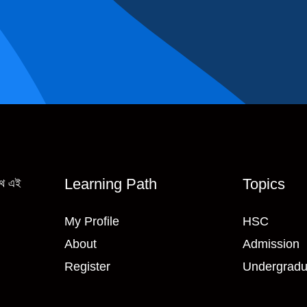
Learning Path
Topics
াথে এই
My Profile
HSC
About
Admission
Register
Undergradu