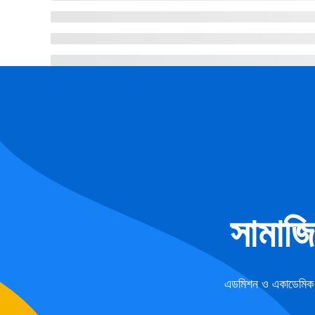
সামাজ
এডমিশন ও একাডেমিক ফ