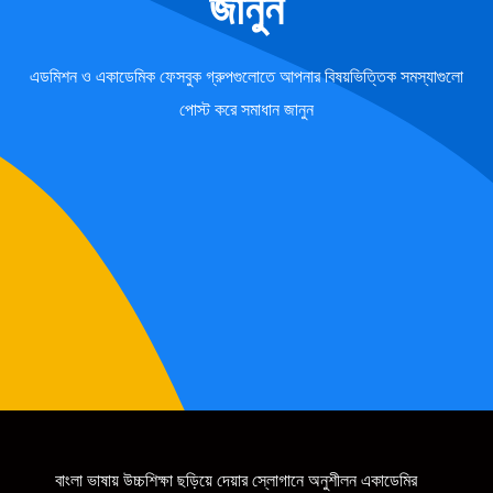
জানুন
এডমিশন ও একাডেমিক ফেসবুক গ্রুপগুলোতে আপনার বিষয়ভিত্তিক সমস্যাগুলো
পোস্ট করে সমাধান জানুন
বাংলা ভাষায় উচ্চশিক্ষা ছড়িয়ে দেয়ার স্লোগানে অনুশীলন একাডেমির