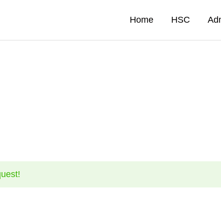
Home
HSC
Ad
uest!